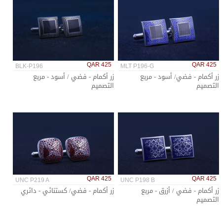
QAR 425
QAR 425
BLK-P196
MLT P196-G
زر أكمام - فضي/ أسود - مربع
زر أكمام - فضي / أسود - مربع
التصميم
التصميم
QAR 425
QAR 425
UNC P219 A
UNC P198 B
زر أكمام - فضي / أزرق - مربع
زر أكمام - فضي/ كستنائي - دائري
التصميم