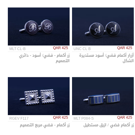
QAR 425
QAR 425
MLT CL-B
UNC CL B
أزرار أكمام فضي/ أسود مستديرة
زر أكمام - فضي/ أسود - دائري
الشكل
التصميم
QAR 425
QAR 425
RGEV F117
MLT P084-S
زر أكمام فضي / ازرق مستطيل
زر أكمام - فضي مربع التصميم