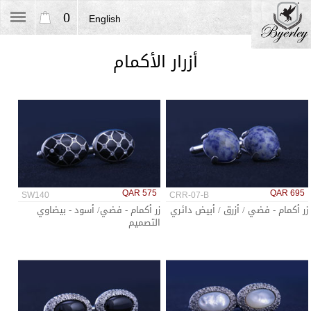
0
English
أزرار الأكمام
QAR 575
QAR 695
SW140
CRR-07-B
زر أكمام - فضي / أزرق / أبيض دائري
زر أكمام - فضي/ أسود - بيضاوي
التصميم