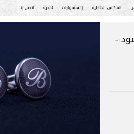
س
الملابس الداخلية
إكسسوارات
احذية
اتصل بنا
ود -