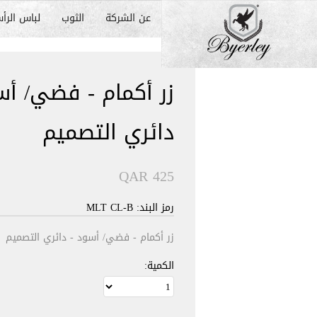
عن الشركة
الثوب
لباس الرأ
زر أكمام - فضي/ أس
دائري التصميم
QAR 425
رمز البند: MLT CL-B
زر أكمام - فضي/ أسود - دائري التصميم
الكمية: