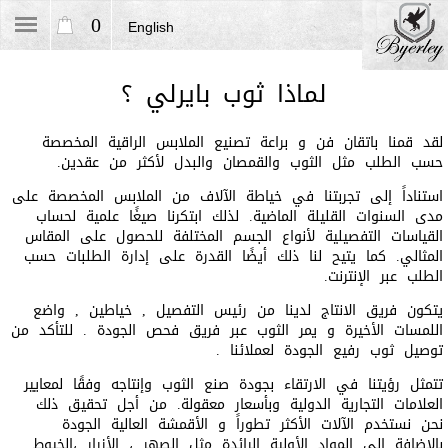
0
English
لماذا ثوب بايرلي ؟
لقد قمنا باتقان فن و براعة تصنيع الملابس الراقية المخصصة
حسب الطلب مثل الثوب والقمصان والبدل لأكثر من عقدين.
استناداً إلى تجربتنا في خياطة الآلاف من الملابس المخصصة على
مدى السنوات القليلة الماضية. لذلك ابتكرنا صيغًا علمية لحساب
القياسات التفصيلية لأنواع الجسم المختلفة للحصول على المقاس
المثالي. كما يتيح لنا ذلك أيضًا القدرة على إدارة الطلبات حسب
الطلب عبر الإنترنت.
يتكون فريق الانتاج لدينا من رئيس التفصيل , خياطين , واضع
اللمسات الأخيرة و يمر الثوب عبر فريق فحص الجودة . للتأكد من
توصيل ثوب رفيع الجودة لعملائنا .
تتمثل رؤيتنا في الارتقاء بجودة صنع الثوب وإنتاجه وفقًا لمعايير
العلامات التجارية الدولية وبأسعار معقولة. من أجل تحقيق ذلك
نحن نستخدم الآلات الأكثر تطوراً و الأقمشة العالية الجودة
بالإضافة إلى المواد الأولية الرائدة مثل الصهر ، الأزرار ،الخيوط