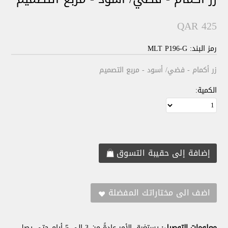
QAR 425
رمز البند: MLT P196-G
زر أكمام - فضي/ أسود - مربع التصميم
الكمية:
معلومات التوصيل:
يستغرق الأمر عادةً من 3 إلى 5 أيام حتى يصل