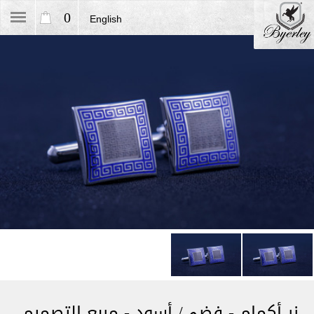
0
English
زر أكمام - فضي/ أسود - مربع التصميم