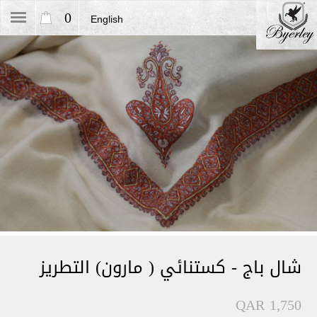
0
English
شال باج - كستنائي ( مارون) التطريز
QAR 1,750