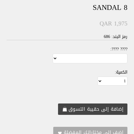
SANDAL 8
QAR 1,975
رمز البند: 686
???? ????:
الكمية: