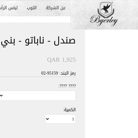
عن الشركة
الثوب
لباس الرأ
صندل - ناباتو - بني
QAR 1,925
رمز البند: 95159-02
???? ????:
الكمية: