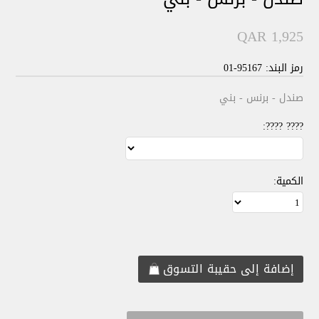
QAR 1,925
رمز البند: 95167-01
صندل - برنس - بني
???? ????:
الكمية: